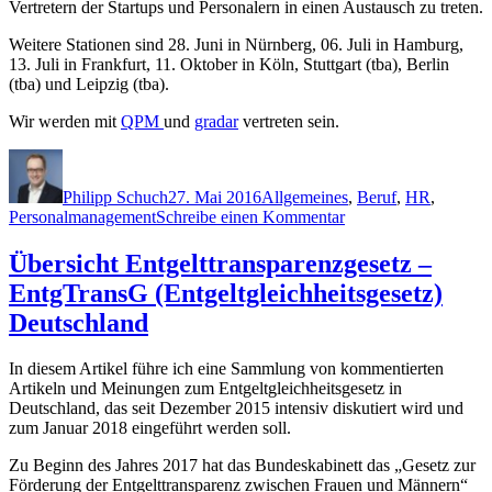
Vertretern der Startups und Personalern in einen Austausch zu treten.
Weitere Stationen sind 28. Juni in Nürnberg, 06. Juli in Hamburg,
13. Juli in Frankfurt, 11. Oktober in Köln, Stuttgart (tba), Berlin
(tba) und Leipzig (tba).
Wir werden mit
QPM
und
gradar
vertreten sein.
Autor
Veröffentlicht
Kategorien
am
Philipp Schuch
27. Mai 2016
Allgemeines
,
Beruf
,
HR
,
zu
Personalmanagement
Schreibe einen Kommentar
Die
HR
Übersicht Entgelttransparenzgesetz –
Innovation
EntgTransG (Entgeltgleichheitsgesetz)
Roadshow
startet
Deutschland
am
14.
In diesem Artikel führe ich eine Sammlung von kommentierten
Juni
Artikeln und Meinungen zum Entgeltgleichheitsgesetz in
in
Deutschland, das seit Dezember 2015 intensiv diskutiert wird und
München
zum Januar 2018 eingeführt werden soll.
Zu Beginn des Jahres 2017 hat das Bundeskabinett das „Gesetz zur
Förderung der Entgelttransparenz zwischen Frauen und Männern“