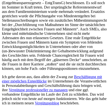
(Entgelttransparenzgesetz – EntgTransG) beschlossen. Es soll noch
im Sommer in Kraft treten. Der ursprüngliche Referentenentwurf
aus dem Familienministerium wurde mehrmals verändert. Ersatzlos
gestrichen wurde die Pflichtangabe von Mindestentgelten bei
Stellenausschreibungen sowie ein zusätzliches Mitbestimmungsrecht
bei der „Durchführung von Maßnahmen im Sinne der tatsächlichen
Entgeltgleichheit zwischen Frauen und Männern“. Auch SMEs, also
kleine und mittelständische Unternehmen sind nicht mehr
Adressaten des nun erlassenen Gesetzes. Eine reale Entgeltlücke
zwischen Frauen und Männern kann ein Symptom von fehlenden
Entwicklungsmöglichkeiten in Unternehmen oder aber von
(un-)bewusster Diskriminierung der Gehaltsentwicklung aufgrund
des Geschlechtes sein. Fehlende Chancengleicheit für Frauen wird
häufig auch mit dem Begriff der „gläsernen Decke“ umschrieben, an
die Frauen in ihrer Karriere „stoßen“ und die sie nicht durchbrechen
können, um hohe Fach- oder Führungspositionen einzunehmen.
Ich gehe davon aus, dass allein der Zwang zur
Beschäftigung mit
einer möglichen Entgeltlücke
im Unternehmen die Verantwortlichen
in Personalabteilungen und Geschäftsführung dazu bringen wird,
ihre
Vergütung professioneller zu managen
und eine ggf.
vorhandene Entgeltlücke im Laufe der Zeit zu schließen. Das wird
jedoch nicht von heute auf morgen funktionieren. Wie das geht habe
ich in meinem neuen
Vergütungsblog
beschrieben.