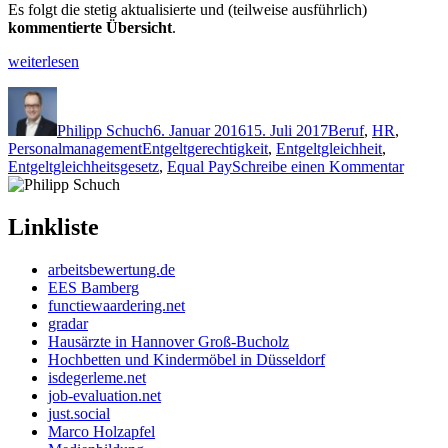
Es folgt die stetig aktualisierte und (teilweise ausführlich)
kommentierte Übersicht
.
„Übersicht
weiterlesen
Entgelttransparenzgesetz
Autor
Veröffentlicht
Kategorien
–
am
EntgTransG
Philipp Schuch
6. Januar 2016
15. Juli 2017
Beruf
,
HR
,
(Entgeltgleichheitsgesetz)
Schlagwörter
Personalmanagement
Entgeltgerechtigkeit
,
Entgeltgleichheit
,
Deutschland“
zu
Entgeltgleichheitsgesetz
,
Equal Pay
Schreibe einen Kommentar
Übersi
Entgel
–
Linkliste
EntgT
(Entgel
arbeitsbewertung.de
Deutsc
EES Bamberg
functiewaardering.net
gradar
Hausärzte in Hannover Groß-Bucholz
Hochbetten und Kindermöbel in Düsseldorf
isdegerleme.net
job-evaluation.net
just.social
Marco Holzapfel