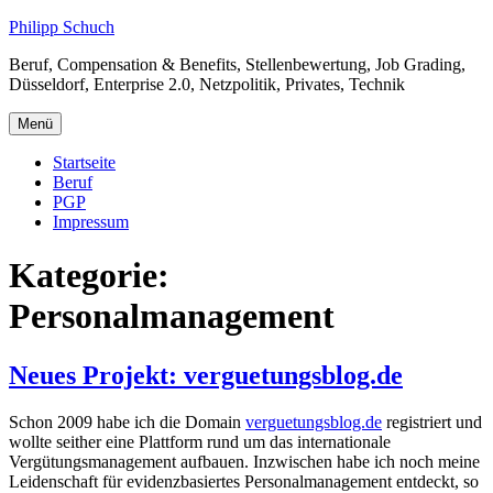
Zum
Philipp Schuch
Inhalt
Beruf, Compensation & Benefits, Stellenbewertung, Job Grading,
springen
Düsseldorf, Enterprise 2.0, Netzpolitik, Privates, Technik
Menü
Startseite
Beruf
PGP
Impressum
Kategorie:
Personalmanagement
Neues Projekt: verguetungsblog.de
Schon 2009 habe ich die Domain
verguetungsblog.de
registriert und
wollte seither eine Plattform rund um das internationale
Vergütungsmanagement aufbauen. Inzwischen habe ich noch meine
Leidenschaft für evidenzbasiertes Personalmanagement entdeckt, so