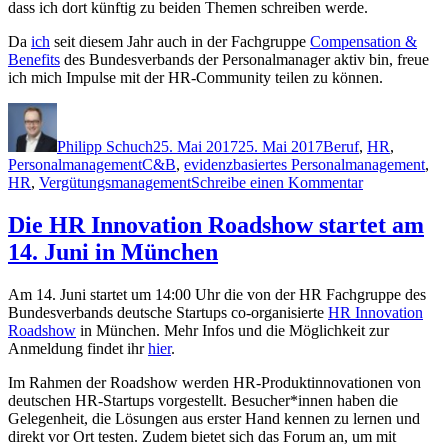
dass ich dort künftig zu beiden Themen schreiben werde.
Da
ich
seit diesem Jahr auch in der Fachgruppe
Compensation &
Benefits
des Bundesverbands der Personalmanager aktiv bin, freue
ich mich Impulse mit der HR-Community teilen zu können.
Autor
Veröffentlicht
Kategorien
am
Philipp Schuch
25. Mai 2017
25. Mai 2017
Beruf
,
HR
,
Schlagwörter
Personalmanagement
C&B
,
evidenzbasiertes Personalmanagement
,
zu
HR
,
Vergütungsmanagement
Schreibe einen Kommentar
Neues
Projekt:
Die HR Innovation Roadshow startet am
verguetungsb
14. Juni in München
Am 14. Juni startet um 14:00 Uhr die von der HR Fachgruppe des
Bundesverbands deutsche Startups co-organisierte
HR Innovation
Roadshow
in München. Mehr Infos und die Möglichkeit zur
Anmeldung findet ihr
hier
.
Im Rahmen der Roadshow werden HR-Produktinnovationen von
deutschen HR-Startups vorgestellt. Besucher*innen haben die
Gelegenheit, die Lösungen aus erster Hand kennen zu lernen und
direkt vor Ort testen. Zudem bietet sich das Forum an, um mit