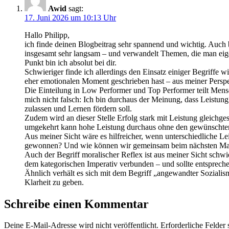
Awid
sagt:
17. Juni 2026 um 10:13 Uhr
Hallo Philipp,
ich finde deinen Blogbeitrag sehr spannend und wichtig. Auch
insgesamt sehr langsam – und verwandelt Themen, die man eigent
Punkt bin ich absolut bei dir.
Schwieriger finde ich allerdings den Einsatz einiger Begriffe 
eher emotionalen Moment geschrieben hast – aus meiner Perspekt
Die Einteilung in Low Performer und Top Performer teilt Mensch
mich nicht falsch: Ich bin durchaus der Meinung, dass Leistung
zulassen und Lernen fördern soll.
Zudem wird an dieser Stelle Erfolg stark mit Leistung gleichge
umgekehrt kann hohe Leistung durchaus ohne den gewünschten
Aus meiner Sicht wäre es hilfreicher, wenn unterschiedliche 
gewonnen? Und wie können wir gemeinsam beim nächsten Mal b
Auch der Begriff moralischer Reflex ist aus meiner Sicht schwi
dem kategorischen Imperativ verbunden – und sollte entspreche
Ähnlich verhält es sich mit dem Begriff „angewandter Sozialis
Klarheit zu geben.
Schreibe einen Kommentar
Deine E-Mail-Adresse wird nicht veröffentlicht.
Erforderliche Felder 