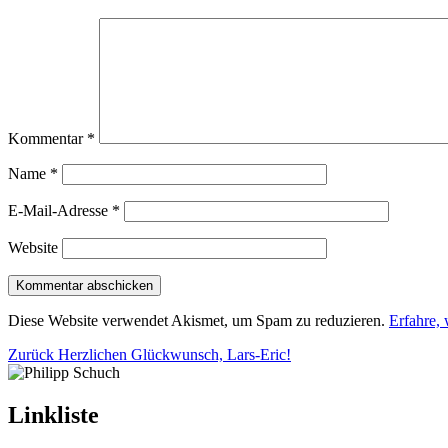
Kommentar
*
Name
*
E-Mail-Adresse
*
Website
Diese Website verwendet Akismet, um Spam zu reduzieren.
Erfahre,
Beitragsnavigation
Vorheriger
Zurück
Herzlichen Glückwunsch, Lars-Eric!
Beitrag:
Linkliste