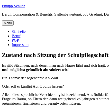
Zum
Philipp Schuch
Inhalt
Beruf, Compensation & Benefits, Stellenbewertung, Job Grading, Düsse
springen
Menü
Startseite
Beruf
PGP
Impressum
Zustand nach Sitzung der Schulpflegschaft
Es gibt Sitzungen, nach denen man nach Hause fährt und sich fragt, 
und möglichst gründlich abtrainiert wird
.
Ein Thema: der sogenannte Abi-Soli.
Oder soll er künftig Abi-Obulus heißen?
Allein diese sprachliche Verschiebung ist bezeichnend. Aus Solidarit
Frage im Raum, ob Eltern den dann weitgehend volljährigen Abiturient
organisieren, finanzieren und verantworten müssen.