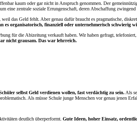
offenbar kaum oder gar nicht in Anspruch genommen. Der gemeinnützig
s um eine zentrale soziale Errungenschaft, deren Abschaffung zwingen
 weil das Geld fehlt. Aber genau dafür braucht es pragmatische, diskr
n es organisatorisch, finanziell oder unternehmerisch schwierig wi
bung für die Abizeitung verkauft haben. Wir haben gefragt, telefonier
ar nicht grausam. Das war lehrreich.
hüler selbst Geld verdienen wollen, fast verdächtig zu sein.
Als se
 problematisch. Als müsse Schule junge Menschen vor genau jenen Erfa
tivitäten deutlich überperformt.
Gute Ideen, hoher Einsatz, ordentl