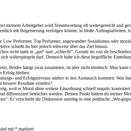
 bei meinem Arbeitgeber wird Verantwortung oft weitergereicht und ge
lich mit Begeisterung verfolgen könnte, in bloße Auftragsarbeiten, hi
wie Low Performer, Top Performer, angewandter Sozialismus oder moralis
ive schießt du hier jedoch teilweise über das Ziel hinaus.
en recht stark in „gut“ und „schlecht“. Gerade im von dir beschrieben
 sich widerspiegeln darf. Dennoch halte ich diese begriffliche Einteilu
setzt. Beides hängt zwar zusammen, ist aber nicht identisch: Man kann 
 Erfolg bleiben.
Leistungs- und Erfolgsniveaus stärker in den Austausch kommen: Was h
essere Resultate erzielen?
erig, weil er Moral ohne weitere Einordnung schnell negativ konnotier
nd differenziert betrachtet werden. Deinen Punkt hättest du meiner M
mus“: Er verschiebt die Diskussion unnötig in eine politische „Wir-ge
sind mit
*
markiert