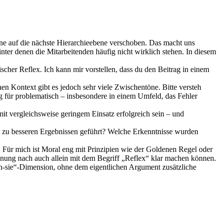
rne auf die nächste Hierarchieebene verschoben. Das macht uns
nter denen die Mitarbeitenden häufig nicht wirklich stehen. In diesem
cher Reflex. Ich kann mir vorstellen, dass du den Beitrag in einem
en Kontext gibt es jedoch sehr viele Zwischentöne. Bitte versteh
ng für problematisch – insbesondere in einem Umfeld, das Fehler
mit vergleichsweise geringem Einsatz erfolgreich sein – und
at zu besseren Ergebnissen geführt? Welche Erkenntnisse wurden
t. Für mich ist Moral eng mit Prinzipien wie der Goldenen Regel oder
einung nach auch allein mit dem Begriff „Reflex“ klar machen können.
gen-sie“-Dimension, ohne dem eigentlichen Argument zusätzliche