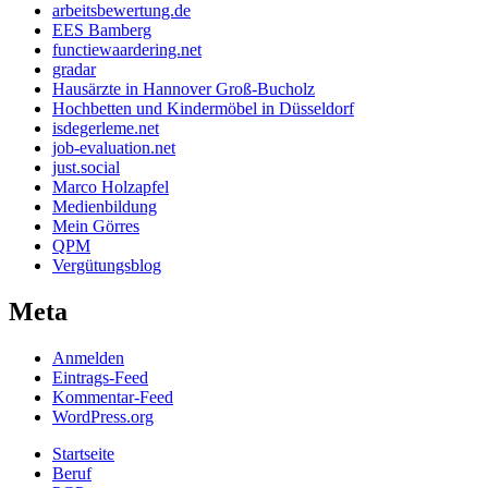
arbeitsbewertung.de
EES Bamberg
functiewaardering.net
gradar
Hausärzte in Hannover Groß-Bucholz
Hochbetten und Kindermöbel in Düsseldorf
isdegerleme.net
job-evaluation.net
just.social
Marco Holzapfel
Medienbildung
Mein Görres
QPM
Vergütungsblog
Meta
Anmelden
Eintrags-Feed
Kommentar-Feed
WordPress.org
Startseite
Beruf