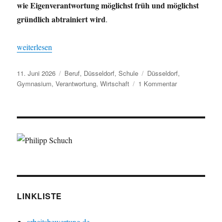
wie Eigenverantwortung möglichst früh und möglichst
gründlich abtrainiert wird
.
„Zustand nach Sitzung der Schulpflegschaft“
weiterlesen
Veröffentlicht
Kategorien
Schlagwörter
11. Juni 2026
Beruf
,
Düsseldorf
,
Schule
Düsseldorf
,
am
zu
Gymnasium
,
Verantwortung
,
Wirtschaft
1 Kommentar
Zustand
nach
Sitzung
der
Schulpflegschaf
LINKLISTE
arbeitsbewertung.de