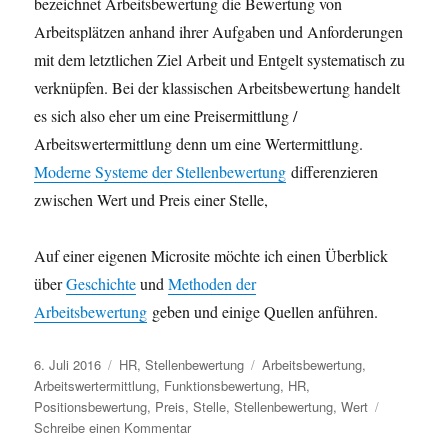
bezeichnet Arbeitsbewertung die Bewertung von
Arbeitsplätzen anhand ihrer Aufgaben und Anforderungen
mit dem letztlichen Ziel Arbeit und Entgelt systematisch zu
verknüpfen. Bei der klassischen Arbeitsbewertung handelt
es sich also eher um eine Preisermittlung /
Arbeitswertermittlung denn um eine Wertermittlung.
Moderne Systeme der Stellenbewertung
differenzieren
zwischen Wert und Preis einer Stelle,
Auf einer eigenen Microsite möchte ich einen Überblick
über
Geschichte
und
Methoden der
Arbeitsbewertung
geben und einige Quellen anführen.
Veröffentlicht
Kategorien
Schlagwörter
6. Juli 2016
HR
,
Stellenbewertung
Arbeitsbewertung
,
am
Arbeitswertermittlung
,
Funktionsbewertung
,
HR
,
Positionsbewertung
,
Preis
,
Stelle
,
Stellenbewertung
,
Wert
zu
Schreibe einen Kommentar
Microsite