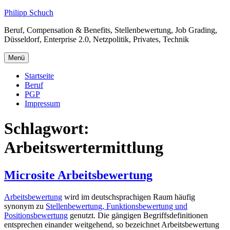
Zum
Philipp Schuch
Inhalt
Beruf, Compensation & Benefits, Stellenbewertung, Job Grading,
springen
Düsseldorf, Enterprise 2.0, Netzpolitik, Privates, Technik
Menü
Startseite
Beruf
PGP
Impressum
Schlagwort:
Arbeitswertermittlung
Microsite Arbeitsbewertung
Arbeitsbewertung
wird im deutschsprachigen Raum häufig
synonym zu
Stellenbewertung, Funktionsbewertung und
Positionsbewertung
genutzt. Die gängigen Begriffsdefinitionen
entsprechen einander weitgehend, so bezeichnet Arbeitsbewertung