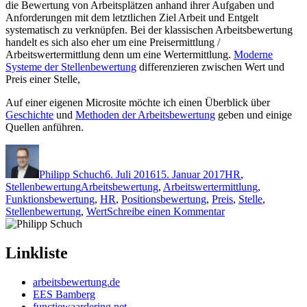
die Bewertung von Arbeitsplätzen anhand ihrer Aufgaben und
Anforderungen mit dem letztlichen Ziel Arbeit und Entgelt
systematisch zu verknüpfen. Bei der klassischen Arbeitsbewertung
handelt es sich also eher um eine Preisermittlung /
Arbeitswertermittlung denn um eine Wertermittlung.
Moderne
Systeme der Stellenbewertung
differenzieren zwischen Wert und
Preis einer Stelle,
Auf einer eigenen Microsite möchte ich einen Überblick über
Geschichte
und
Methoden der Arbeitsbewertung
geben und einige
Quellen anführen.
Autor
Veröffentlicht
Kategorien
am
Philipp Schuch
6. Juli 2016
15. Januar 2017
HR
,
Schlagwörter
Stellenbewertung
Arbeitsbewertung
,
Arbeitswertermittlung
,
Funktionsbewertung
,
HR
,
Positionsbewertung
,
Preis
,
Stelle
,
zu
Stellenbewertung
,
Wert
Schreibe einen Kommentar
Microsite
Arbeitsbewertung
Linkliste
arbeitsbewertung.de
EES Bamberg
functiewaardering.net