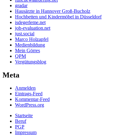
gradar
Hausärzte in Hannover Groß-Bucholz
Hochbetten und Kindermöbel in Düsseldorf
isdegerleme.net
job-evaluation.net
just.social
Marco Holzapfel
Medienbildung
Mein Görres
QPM
Vergütungsblog
Meta
Anmelden
Eintrags-Feed
Kommentar-Feed
WordPress.org
Startseite
Beruf
PGP
Impressum