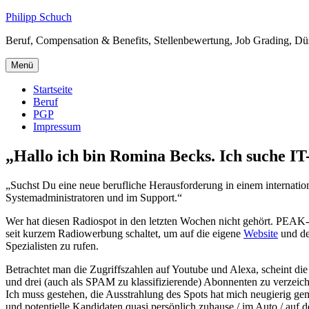
Zum
Philipp Schuch
Inhalt
Beruf, Compensation & Benefits, Stellenbewertung, Job Grading, Düsse
springen
Menü
Startseite
Beruf
PGP
Impressum
„Hallo ich bin Romina Becks. Ich suche IT
„Suchst Du eine neue berufliche Herausforderung in einem internat
Systemadministratoren und im Support.“
Wer hat diesen Radiospot in den letzten Wochen nicht gehört. PEAK-IT 
seit kurzem Radiowerbung schaltet, um auf die eigene
Website
und de
Spezialisten zu rufen.
Betrachtet man die Zugriffszahlen auf Youtube und Alexa, scheint di
und drei (auch als SPAM zu klassifizierende) Abonnenten zu verzeic
Ich muss gestehen, die Ausstrahlung des Spots hat mich neugierig gem
und potentielle Kandidaten quasi persönlich zuhause / im Auto / auf d