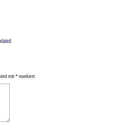
lated
sind mit
*
markiert