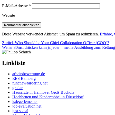
E-Mail-Adresse
*
Website
Diese Website verwendet Akismet, um Spam zu reduzieren.
Erfahre,
Beitragsnavigation
Vorheriger
Zurück
Who Should be Your Chief Collaboration Officer (COO)?
Nächster
Beitrag:
Weiter
30mal drücken kann ja jeder – meine Ausbildung zum Rettungs
Beitrag:
Linkliste
arbeitsbewertung.de
EES Bamberg
functiewaardering.net
gradar
Hausärzte in Hannover Groß-Bucholz
Hochbetten und Kindermöbel in Düsseldorf
isdegerleme.net
job-evaluation.net
just.social